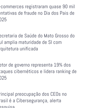
-commerces registraram quase 90 mil
entativas de fraude no Dia dos Pais de
025
ecretaria de Saúde do Mato Grosso do
ul amplia maturidade de SI com
rquitetura unificada
etor de governo representa 19% dos
taques cibernéticos e lidera ranking de
025
rincipal preocupação dos CEOs no
rasil é a Cibersegurança, alerta
esquisa