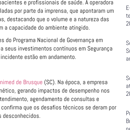
pacientes e profissionais de saúde. A operadora
E
ladas por parte da imprensa, que apontaram um
t
s, destacando que o volume e a natureza das
2
 a capacidade do ambiente atingido.
izes do Programa Nacional de Governança em
S
rça seus investimentos contínuos em Segurança
S
o incidente estão em andamento.
a
S
nimed de Brusque
(SC). Na época, a empresa
a
ernético, gerando impactos de desempenho nos
2
 atendimento, agendamento de consultas e
 confirma que os desafios técnicos se deram por
P
s desconhecidos.
B
p