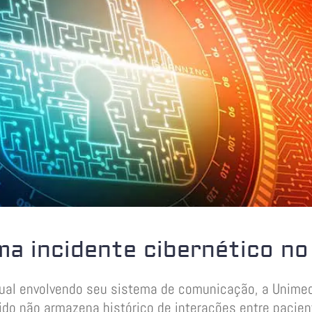
a incidente cibernético no 
tual envolvendo seu sistema de comunicação, a Unime
ido não armazena histórico de interações entre pacien