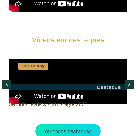
Vídeos em destaques
Destaque
Security Leaders Porto Alegre 2026
S
Ver todos destaques