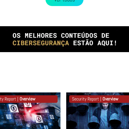
ty Report |
Overview
Security Report |
Overview