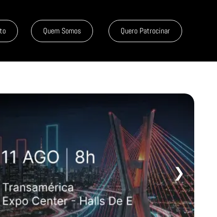
to
Quem Somos
Quero Patrocinar
❯