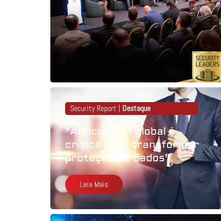
Security Report |
Destaque
"Articulação global é
crítica para transformar
proteção de dados"
Leia Mais