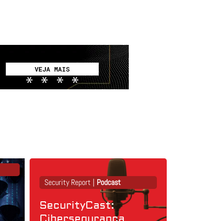
Security Report |
Podcast
SecurityCast:
Cibersegurança