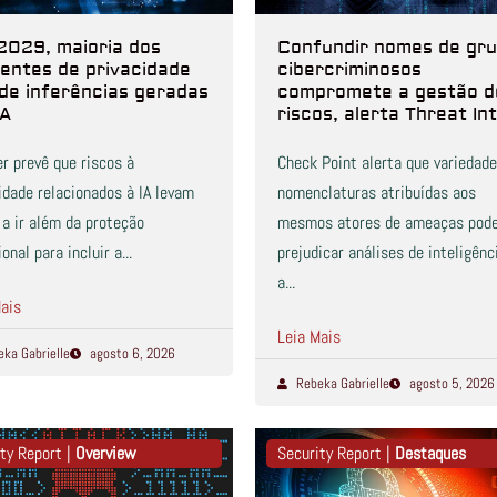
2029, maioria dos
Confundir nomes de gr
dentes de privacidade
cibercriminosos
 de inferências geradas
compromete a gestão d
IA
riscos, alerta Threat Int
r prevê que riscos à
Check Point alerta que variedade
idade relacionados à IA levam
nomenclaturas atribuídas aos
a ir além da proteção
mesmos atores de ameaças pod
onal para incluir a...
prejudicar análises de inteligênc
a...
ais
Leia Mais
eka Gabrielle
agosto 6, 2026
Rebeka Gabrielle
agosto 5, 2026
ty Report |
Overview
Security Report |
Destaques