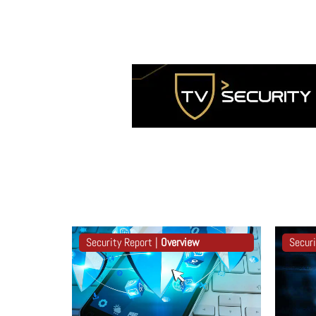
Security Report |
Overview
Securi