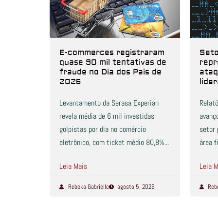
E-commerces registraram
Seto
quase 90 mil tentativas de
repr
fraude no Dia dos Pais de
ataq
2025
lide
Levantamento da Serasa Experian
Relató
revela média de 6 mil investidas
avanç
golpistas por dia no comércio
setor 
eletrônico, com ticket médio 80,8%...
área fi
Leia Mais
Leia M
Rebeka Gabrielle
agosto 5, 2026
Reb