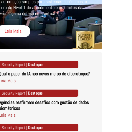
 automação simples para sistemas autônomos, o
turo do Nível 1 de atendimento e os limites da
vernança na defesa cibernética
Leia Mais
Security Report |
Destaque
Qual o papel da IA nos novos meios de ciberataque?
Leia Mais
Security Report |
Destaque
Agências reafirmam desafios com gestão de dados
biométricos
Leia Mais
Security Report |
Destaque