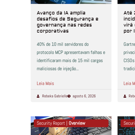
Avanço da IA amplia
Até 
desafios de Segurança e
inci
governança nas redes
virá
corporativas
por 
40% de 10 mil servidores do
Gartne
protocolo MCP apresentavam falhas e
privac
identificaram mais de 15 mil cargas
CISOs 
maliciosas de injeção...
tradici
Leia Mais
Leia M
Rebeka Gabrielle
agosto 6, 2026
Reb
Security Report |
Overview
Securi