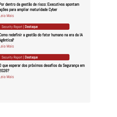
Por dentro da gestão de risco: Executivos apontam
ações para ampliar maturidade Cyber
Leia Mais
Security Report |
Destaque
Como redefinir a gestão do fator humano na era da IA
Agêntica?
Leia Mais
Security Report |
Destaque
O que esperar dos próximos desafios da Segurança em
2026?
Leia Mais