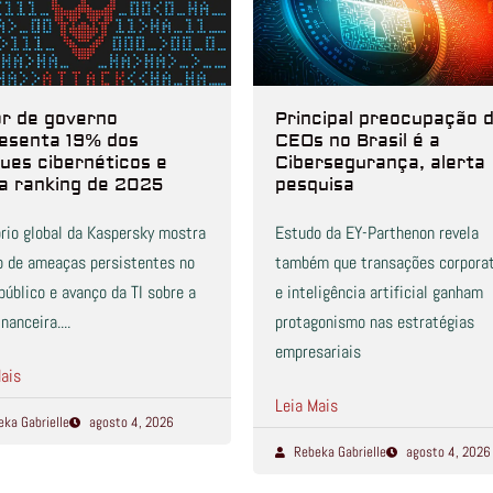
r de governo
Principal preocupação 
esenta 19% dos
CEOs no Brasil é a
ues cibernéticos e
Cibersegurança, alerta
ra ranking de 2025
pesquisa
rio global da Kaspersky mostra
Estudo da EY-Parthenon revela
o de ameaças persistentes no
também que transações corporat
público e avanço da TI sobre a
e inteligência artificial ganham
nanceira....
protagonismo nas estratégias
empresariais
ais
Leia Mais
eka Gabrielle
agosto 4, 2026
Rebeka Gabrielle
agosto 4, 2026