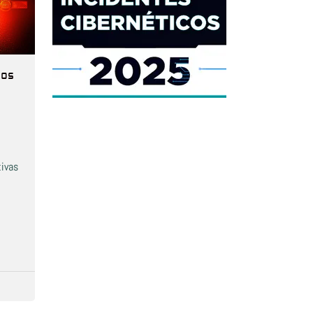
dos
ivas