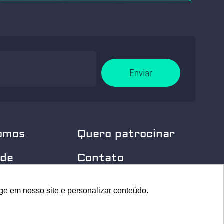
Enviar
omos
Quero patrocinar
 de
Contato
dade
Home
ge em nosso site e personalizar conteúdo.
ge em nosso site e personalizar conteúdo.