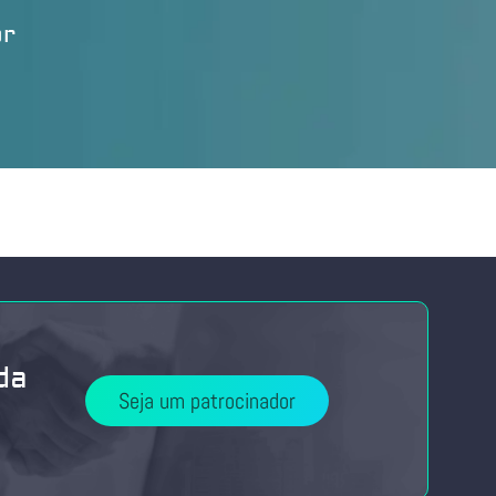
br
da
Seja um patrocinador