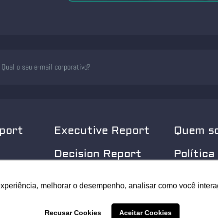
port
Executive Report
Quem s
Decision Report
Política
Privaci
experiência, melhorar o desempenho, analisar como você intera
experiência, melhorar o desempenho, analisar como você intera
© 2025 Security Leader. Todos os Direitos Reservados.
Recusar Cookies
Recusar Cookies
Aceitar Cookies
Aceitar Cookies