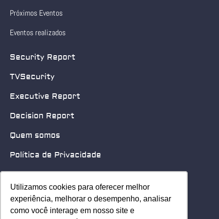
Próximos Eventos
Eventos realizados
Security Report
TVSecurity
Executive Report
Decision Report
Quem somos
Política de Privacidade
Quero patrocinar
Utilizamos cookies para oferecer melhor
Utilizamos cookies para oferecer melhor
Contato
experiência, melhorar o desempenho, analisar
experiência, melhorar o desempenho, analisar
como você interage em nosso site e
como você interage em nosso site e
Home