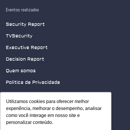
Eventos realizados
Security Report
TVSecurity
Executive Report
Decision Report
Quem somos
Política de Privacidade
Quero patrocinar
Utilizamos cookies para oferecer melhor
Utilizamos cookies para oferecer melhor
Contato
experiência, melhorar o desempenho, analisar
experiência, melhorar o desempenho, analisar
como você interage em nosso site e
como você interage em nosso site e
Home
personalizar conteúdo.
personalizar conteúdo.