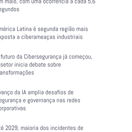
m maio, com uma ocorrência a cada 5,6
egundos
mérica Latina é segunda região mais
xposta a ciberameaças industriais
 futuro da Cibersegurança já começou,
 setor inicia debate sobre
ransformações
vanço da IA amplia desafios de
egurança e governança nas redes
orporativas
té 2029, maioria dos incidentes de