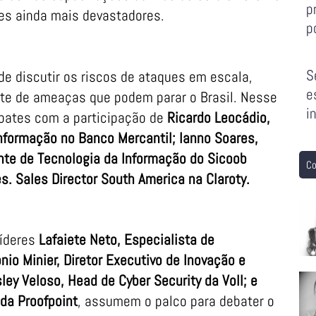
p
tes ainda mais devastadores.
p
S
e discutir os riscos de ataques em escala,
e
nte de ameaças que podem parar o Brasil. Nesse
i
bates com a participação de
Ricardo Leocádio,
nformação no Banco Mercantil; Ianno Soares,
ente de Tecnologia da Informação do Sicoob
Co
s. Sales Director South America na Claroty.
líderes
Lafaiete Neto, Especialista de
nio Minier, Diretor Executivo de Inovação e
ey Veloso, Head de Cyber Security da Voll; e
 da Proofpoint
, assumem o palco para debater o