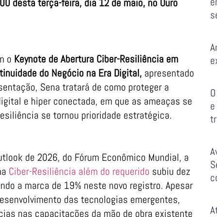
e
00 desta terça-feira, dia 12 de maio, no Ouro
s
A
om o
Keynote de Abertura Ciber-Resiliência em
e
inuidade do Negócio na Era Digital,
apresentado
esentação, Sena tratará de como proteger a
O
igital e hiper conectada, em que as ameaças se
e
siliência se tornou prioridade estratégica.
t
A
utlook de 2026, do Fórum Econômico Mundial, a
S
ma
Ciber-Resiliência além do requerido
subiu dez
c
ndo a marca de 19% neste novo registro. Apesar
esenvolvimento das tecnologias emergentes,
A
ncias nas capacitações da mão de obra existente