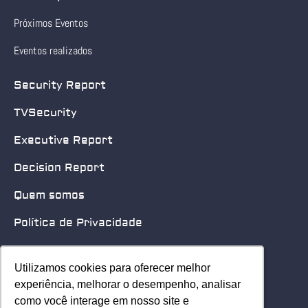
Próximos Eventos
Eventos realizados
Security Report
TVSecurity
Executive Report
Decision Report
Quem somos
Política de Privacidade
Quero patrocinar
Utilizamos cookies para oferecer melhor
Utilizamos cookies para oferecer melhor
Contato
experiência, melhorar o desempenho, analisar
experiência, melhorar o desempenho, analisar
como você interage em nosso site e
como você interage em nosso site e
Home