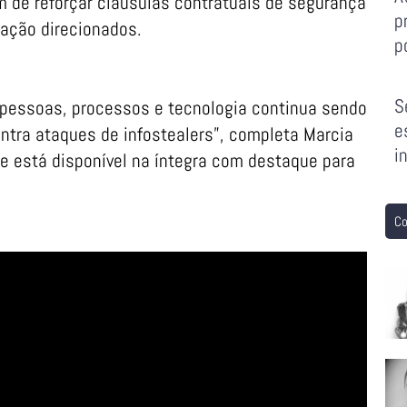
 de reforçar cláusulas contratuais de segurança
p
ação direcionados.
p
S
e pessoas, processos e tecnologia continua sendo
e
contra ataques de infostealers”, completa Marcia
i
e está disponível na íntegra com destaque para
Co