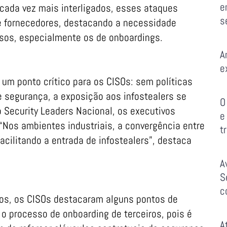
e
cada vez mais interligados, esses ataques
s
e fornecedores, destacando a necessidade
essos, especialmente os de onboardings.
A
e
 um ponto crítico para os CISOs: sem políticas
e segurança, a exposição aos infostealers se
O
o Security Leaders Nacional, os executivos
e
 “Nos ambientes industriais, a convergência entre
t
facilitando a entrada de infostealers”, destaca
A
S
c
cos, os CISOs destacaram alguns pontos de
 o processo de onboarding de terceiros, pois é
A