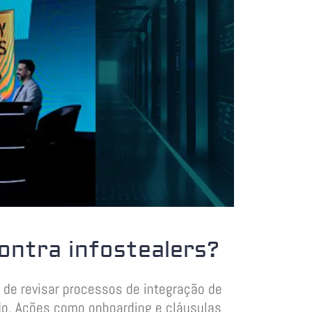
ontra infostealers?
 de revisar processos de integração de
o. Ações como onboarding e cláusulas