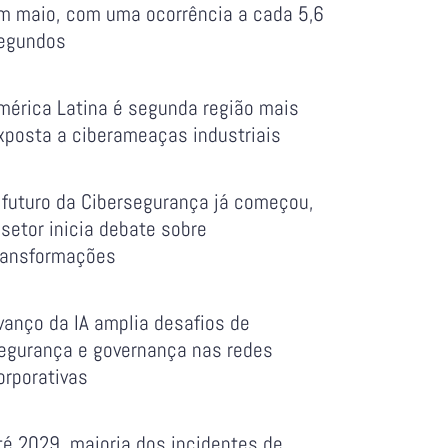
m maio, com uma ocorrência a cada 5,6
egundos
mérica Latina é segunda região mais
xposta a ciberameaças industriais
 futuro da Cibersegurança já começou,
 setor inicia debate sobre
ransformações
vanço da IA amplia desafios de
egurança e governança nas redes
orporativas
té 2029, maioria dos incidentes de