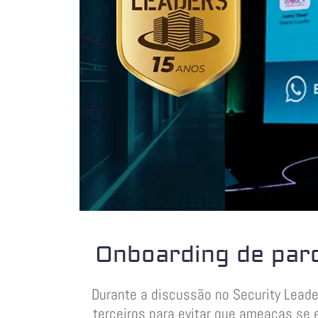
Onboarding de parc
Durante a discussão no Security Leade
terceiros para evitar que ameaças s