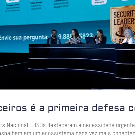
eiros é a primeira defesa c
rs Nacional, CISOs destacaram a necessidade urgente
e espalhem em um ecossistema cada vez mais conectad