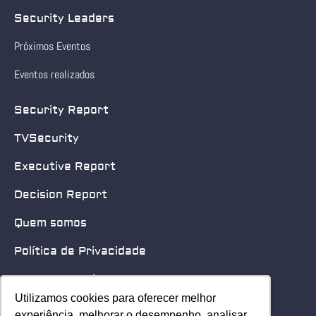
Security Leaders
Próximos Eventos
Eventos realizados
Security Report
TVSecurity
Executive Report
Decision Report
Quem somos
Política de Privacidade
Quero patrocinar
Utilizamos cookies para oferecer melhor
Utilizamos cookies para oferecer melhor
Contato
experiência, melhorar o desempenho, analisar
experiência, melhorar o desempenho, analisar