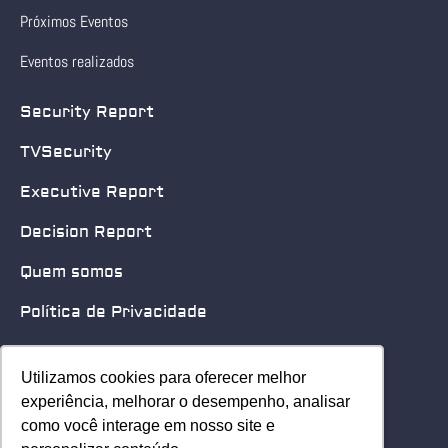
Próximos Eventos
Eventos realizados
Security Report
TVSecurity
Executive Report
Decision Report
Quem somos
Política de Privacidade
Quero patrocinar
Utilizamos cookies para oferecer melhor
Utilizamos cookies para oferecer melhor
Contato
experiência, melhorar o desempenho, analisar
experiência, melhorar o desempenho, analisar
como você interage em nosso site e
como você interage em nosso site e
Home