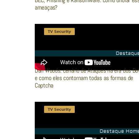
BEC, Phishing e Ransomware: como driblar es
ameaças?
Destaqu
Dan Woods: cenário de Ataques na era dos Bo
e como eles contornam todas as formas de
Captcha
Destaque Hom