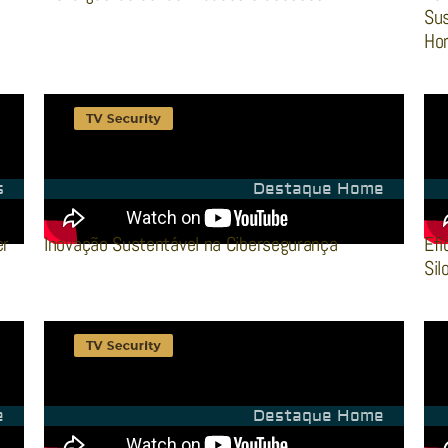
Sus
Hor
s
Destaque Home
er
Inovação Sustentável na Cibersegurança
Efi
Sil
e
Destaque Home