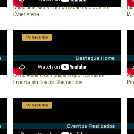
União, Imersão e Tranformação de CISOs no
Cid
Cyber Arena
IA 
s
Destaque Home
Como Medir e Comunicar o que Realmente
Age
Importa em Riscos Cibernéticos
Pro
e
Eventos Realizados