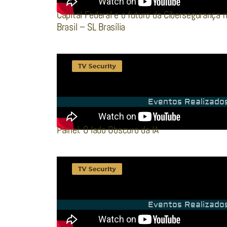
Capital Federal e o futuro da Cibersegurança 
Brasil – SL Brasília
Eventos Realizado
Painel: O lado Obscuro da IA
Eventos Realizado