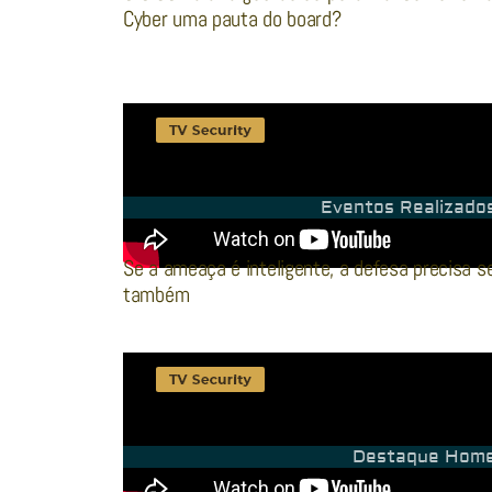
Cyber uma pauta do board?
Eventos Realizado
Se a ameaça é inteligente, a defesa precisa s
também
Destaque Hom