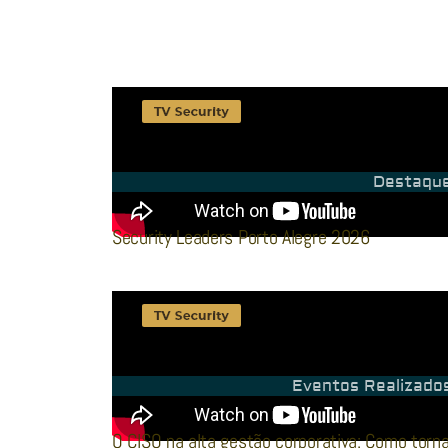
Destaqu
Security Leaders Porto Alegre 2026
Eventos Realizado
O CISO na alta gestão corporativa: Como torna