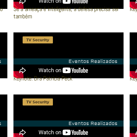
no
Se a ameaça é inteligente, a defesa precisa ser
Key
também
s
Eventos Realizados
Keynote: Dra Patricia Peck
Key
s
Eventos Realizados