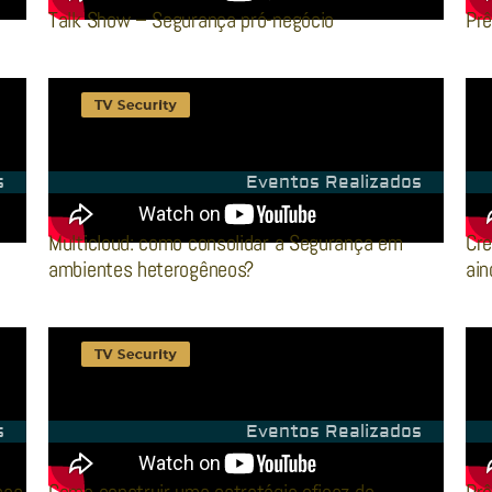
Talk Show – Segurança pró-negócio
Prê
s
Eventos Realizados
Multicloud: como consolidar a Segurança em
Cre
ambientes heterogêneos?
ai
s
Eventos Realizados