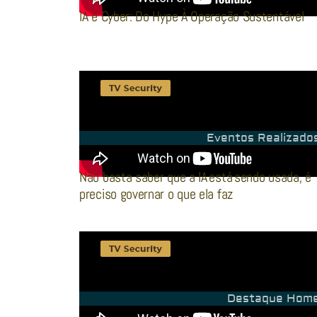
IA e Cyber: Do Hype À Operação Sustentável
Eventos Realizado
Não basta saber que a IA está sendo usada, é
preciso governar o que ela faz
Destaque Hom