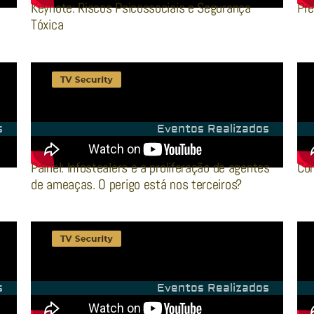
Keynote: Riscos Psicossociais e Segurança
Prê
Tóxica
s
Eventos Realizados
Painel: Infostealers e a proliferação de agentes
Com
de ameaças. O perigo está nos terceiros?
s
Eventos Realizados