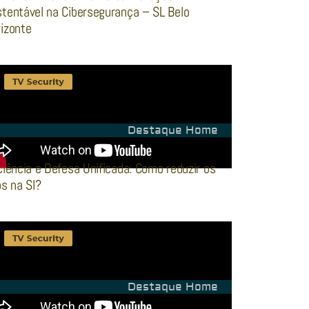
tentável na Cibersegurança – SL Belo
izonte
Destaque Home
ciência e Defesa Unificada: Como reduzir os
os na SI?
Destaque Home