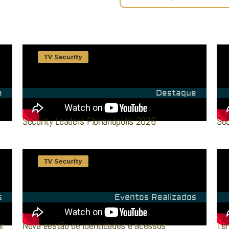
e
Destaque
Security Leaders Florianópolis 2026
Sec
s
Eventos Realizados
r
Nova gestão de identidades e acessos
Ter