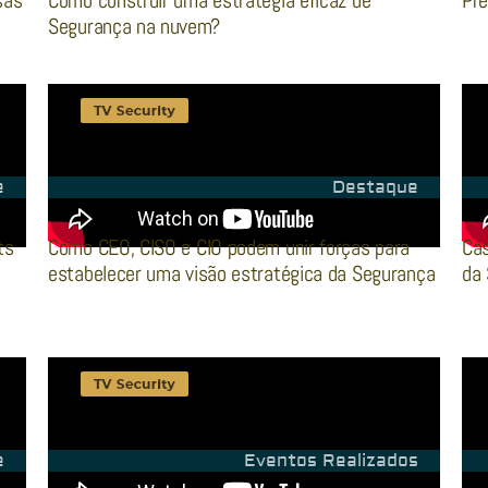
sas
Como construir uma estratégia eficaz de
Prê
Segurança na nuvem?
e
Destaque
ts
Como CEO, CISO e CIO podem unir forças para
Ca
estabelecer uma visão estratégica da Segurança
da 
e
Eventos Realizados