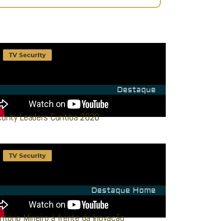
Destaque
urity Leaders Curitiba 2026
Destaque Home
ritório Mineiro à frente da Inovação