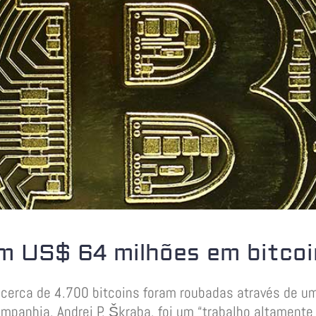
m US$ 64 milhões em bitcoi
 cerca de 4.700 bitcoins foram roubadas através de u
panhia, Andrej P. Škraba, foi um “trabalho altamente 