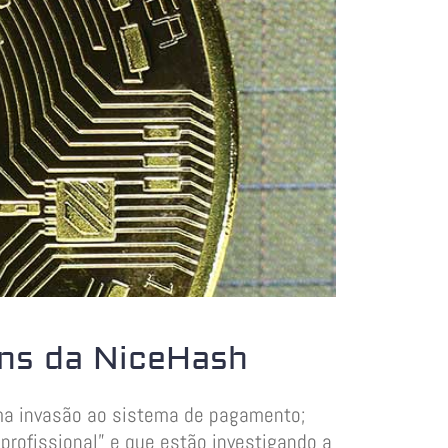
ns da NiceHash
ma invasão ao sistema de pagamento;
profissional” e que estão investigando a