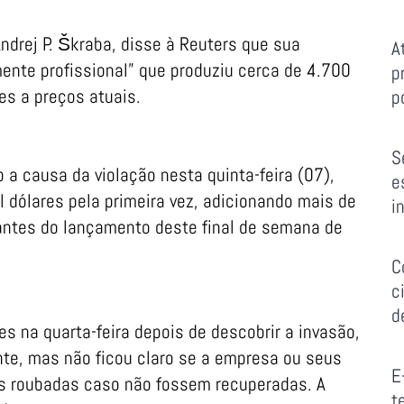
ndrej P. Škraba, disse à Reuters que sua
A
mente profissional” que produziu cerca de 4.700
p
res a preços atuais.
p
S
 a causa da violação nesta quinta-feira (07),
e
l dólares pela primeira vez, adicionando mais de
i
 antes do lançamento deste final de semana de
C
c
d
s na quarta-feira depois de descobrir a invasão,
nte, mas não ficou claro se a empresa ou seus
E
ns roubadas caso não fossem recuperadas. A
t