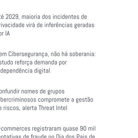
té 2029, maioria dos incidentes de
rivacidade virá de inferências geradas
or IA
em Cibersegurança, não há soberania:
studo reforça demanda por
ndependência digital
onfundir nomes de grupos
ibercriminosos compromete a gestão
e riscos, alerta Threat Intel
-commerces registraram quase 90 mil
entativas de fraude no Dia dos Pais de