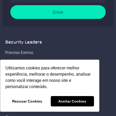
Enviar
Security Leaders
Próximos Eventos
Eventos realizados
Utilizamos cookies para oferecer melhor
Utilizamos cookies para oferecer melhor
experiência, melhorar o desempenho, analisar
experiência, melhorar o desempenho, analisar
Security Report
como você interage em nosso site e
como você interage em nosso site e
TVSecurity
personalizar conteúdo.
personalizar conteúdo.
Executive Report
Recusar Cookies
Recusar Cookies
Aceitar Cookies
Aceitar Cookies
Decision Report