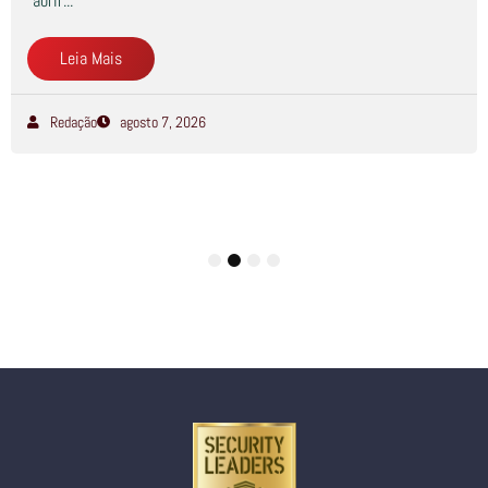
abrir...
Leia Mais
Redação
agosto 7, 2026
1
2
3
4