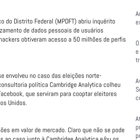
A
ico do Distrito Federal (MPDFT) abriu inquérito
e
 vazamento de dados pessoais de usuários
 hackers obtiveram acesso a 50 milhões de perfis
O
e
t
 envolveu no caso das eleições norte-
A
onsultoria política Cambridge Analytica colheu
S
acebook, que serviram para cooptar eleitores
c
dos Unidos.
A
p
ões em valor de mercado. Claro que não se pode
p
s ao caso junto à Cambridge Analytica e/ou os