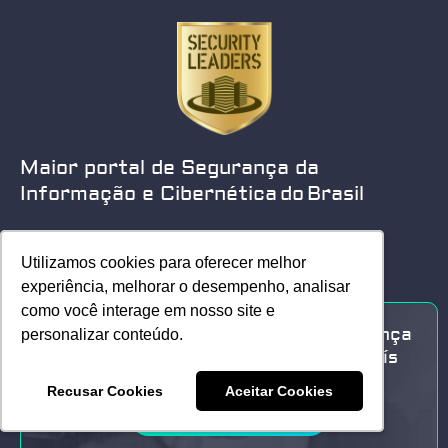
Maior portal de Segurança da
Informação e Cibernética do Brasil
Utilizamos cookies para oferecer melhor
Utilizamos cookies para oferecer melhor
experiência, melhorar o desempenho, analisar
experiência, melhorar o desempenho, analisar
como você interage em nosso site e
como você interage em nosso site e
Sua marca no único portal de Segurança
personalizar conteúdo.
personalizar conteúdo.
da Informação e Cyber Security do País
Recusar Cookies
Recusar Cookies
Aceitar Cookies
Aceitar Cookies
Seja um patrocinador