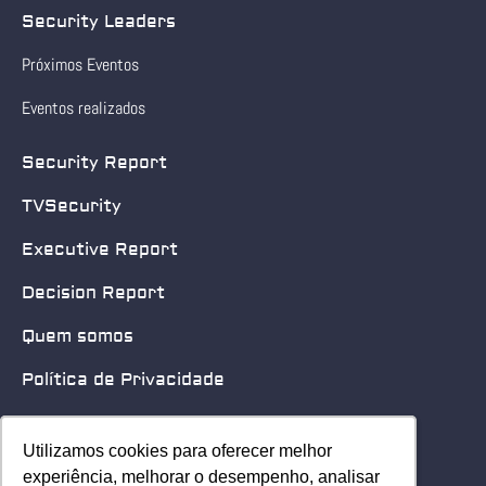
Security Leaders
Próximos Eventos
Eventos realizados
Security Report
TVSecurity
Executive Report
Decision Report
Quem somos
Política de Privacidade
Quero patrocinar
Utilizamos cookies para oferecer melhor
Utilizamos cookies para oferecer melhor
Contato
experiência, melhorar o desempenho, analisar
experiência, melhorar o desempenho, analisar