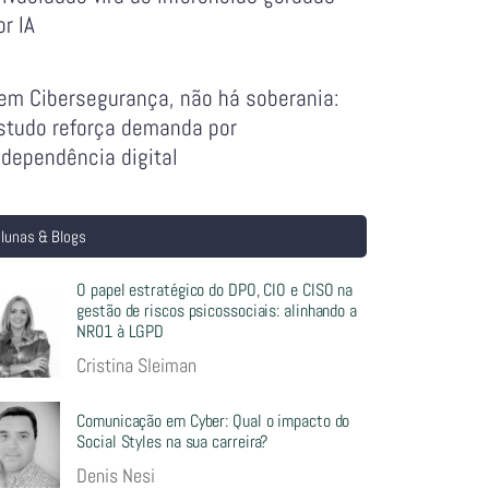
or IA
em Cibersegurança, não há soberania:
studo reforça demanda por
ndependência digital
lunas & Blogs
O papel estratégico do DPO, CIO e CISO na
gestão de riscos psicossociais: alinhando a
NR01 à LGPD
Cristina Sleiman
Comunicação em Cyber: Qual o impacto do
Social Styles na sua carreira?
Denis Nesi