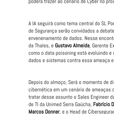
poderá trazer ao cenário de Cyber no pró
A IA seguirá como tema central do SL Po
de Segurança serão convidados a debate
envenenamento de dados. Nesse encont
da Thales, e
Gustavo Almeida
, Gerente E
como o data poisoning está evoluindo e 
dados e sistemas contra essa ameaça 
Depois do almoço, Será o momento de dis
cibernética em um cenário de ameaças c
tratar desse assunto o Sales Engineer d
de TI da Unimed Serra Gaúcha,
Fabrício 
Marcos Donner
, e o Head de Cibersegura