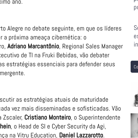
ximo ano.
p
S
rto Alegre no debate seguinte, em que os líderes
e
r a próxima ameaça cibernética: o
i
ro,
Adriano Marcantônio
, Regional Sales Manager
xecutivo de TI na Fruki Bebidas, vão debater
as estratégias essenciais para defender seus
Co
emergente.
cutir as estratégias atuais de maturidade
ada vez mais disseminadas e sofisticadas. Vão
a Zscaler,
Cristiano Monteiro
, o Superintendente
Dhein
, o Head de SI e Cyber Security da Agi,
nça na Vitru Education,
Daniel Lazzarotto
.