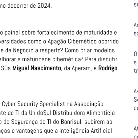
s
no decorrer de 2024.
A
ro painel sobre fortalecimento de maturidade e
e
versidades como o Apagão Cibernético ocorrido
 e de Negócio a respeito? Como criar modelos
O
horar a maturidade cibernética? Para discutir
e
CISOs
Miguel Nascimento
, da Aperam, e
Rodrigo
t
A
S
, Cyber Security Specialist na Associação
c
nte de TI da UnidaSul Distribuidora Alimentícia
o de Segurança de TI do Banrisul, subirem ao
A
as e vantagens que a Inteligência Artificial
p