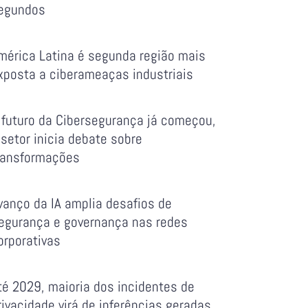
egundos
mérica Latina é segunda região mais
xposta a ciberameaças industriais
 futuro da Cibersegurança já começou,
 setor inicia debate sobre
ransformações
vanço da IA amplia desafios de
egurança e governança nas redes
orporativas
té 2029, maioria dos incidentes de
rivacidade virá de inferências geradas