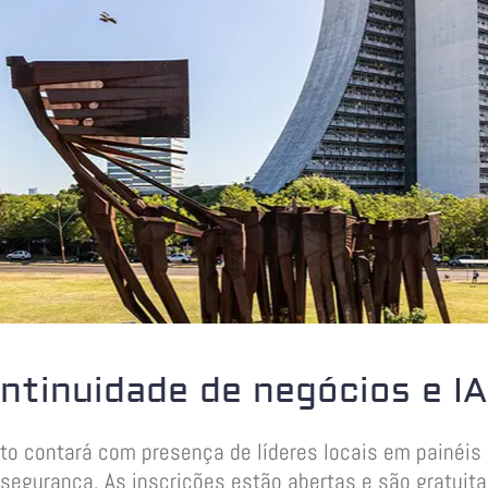
ontinuidade de negócios e I
 contará com presença de líderes locais em painéis d
segurança. As inscrições estão abertas e são gratuit