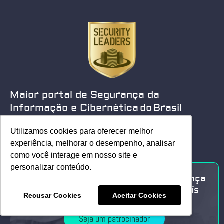
Maior portal de Segurança da
Informação e Cibernética do Brasil
Utilizamos cookies para oferecer melhor
Utilizamos cookies para oferecer melhor
experiência, melhorar o desempenho, analisar
experiência, melhorar o desempenho, analisar
como você interage em nosso site e
como você interage em nosso site e
personalizar conteúdo.
personalizar conteúdo.
Sua marca no único portal de Segurança
da Informação e Cyber Security do País
Recusar Cookies
Recusar Cookies
Aceitar Cookies
Aceitar Cookies
Seja um patrocinador