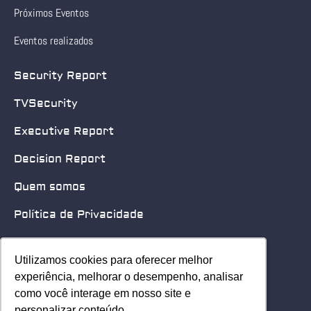
Próximos Eventos
Eventos realizados
Security Report
TVSecurity
Executive Report
Decision Report
Quem somos
Política de Privacidade
Quero patrocinar
Utilizamos cookies para oferecer melhor
Utilizamos cookies para oferecer melhor
Contato
experiência, melhorar o desempenho, analisar
experiência, melhorar o desempenho, analisar
como você interage em nosso site e
como você interage em nosso site e
Home
personalizar conteúdo.
personalizar conteúdo.