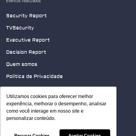
Eventos realizados
Security Report
TVSecurity
Executive Report
Decision Report
Quem somos
Política de Privacidade
Quero patrocinar
Utilizamos cookies para oferecer melhor
Utilizamos cookies para oferecer melhor
Contato
experiência, melhorar o desempenho, analisar
experiência, melhorar o desempenho, analisar
como você interage em nosso site e
como você interage em nosso site e
Home
personalizar conteúdo.
personalizar conteúdo.
© 2025 Security Leader. Todos os Direitos Reservados.
Recusar Cookies
Recusar Cookies
Aceitar Cookies
Aceitar Cookies