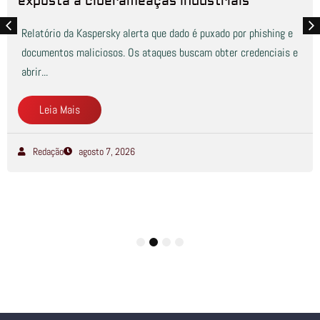
exposta a ciberameaças industriais
Relatório da Kaspersky alerta que dado é puxado por phishing e
documentos maliciosos. Os ataques buscam obter credenciais e
abrir...
Leia Mais
Redação
agosto 7, 2026
1
2
3
4