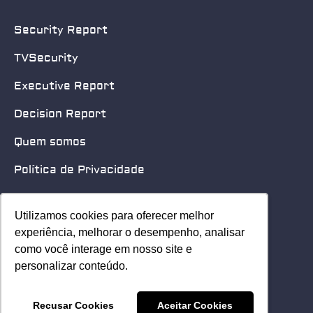
Security Report
TVSecurity
Executive Report
Decision Report
Quem somos
Política de Privacidade
Quero patrocinar
Utilizamos cookies para oferecer melhor
Utilizamos cookies para oferecer melhor
Contato
experiência, melhorar o desempenho, analisar
experiência, melhorar o desempenho, analisar
como você interage em nosso site e
como você interage em nosso site e
Home
personalizar conteúdo.
personalizar conteúdo.
© 2025 Security Leader. Todos os Direitos Reservados.
Recusar Cookies
Recusar Cookies
Aceitar Cookies
Aceitar Cookies