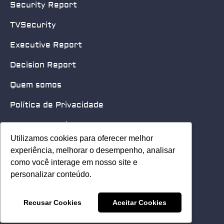
Security Report
TVSecurity
Executive Report
Decision Report
Quem somos
Política de Privacidade
Quero patrocinar
Utilizamos cookies para oferecer melhor
Utilizamos cookies para oferecer melhor
Contato
experiência, melhorar o desempenho, analisar
experiência, melhorar o desempenho, analisar
como você interage em nosso site e
como você interage em nosso site e
Home
personalizar conteúdo.
personalizar conteúdo.
© 2025 Security Leader. Todos os Direitos Reservados.
Recusar Cookies
Recusar Cookies
Aceitar Cookies
Aceitar Cookies