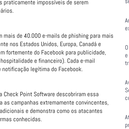
s
os praticamente impossíveis de serem
ários.
A
e
 mais de 40.000 e-mails de phishing para mais
ente nos Estados Unidos, Europa, Canadá e
O
em fortemente do Facebook para publicidade,
e
hospitalidade e financeiro). Cada e-mail
t
e notificação legítima do Facebook.
A
S
a Check Point Software descobriram essa
c
na as campanhas extremamente convincentes,
tradicionais e demonstra como os atacantes
A
ormas conhecidas.
p