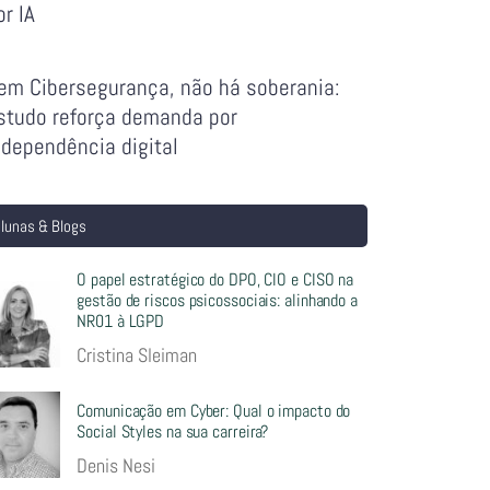
or IA
em Cibersegurança, não há soberania:
studo reforça demanda por
ndependência digital
lunas & Blogs
O papel estratégico do DPO, CIO e CISO na
gestão de riscos psicossociais: alinhando a
NR01 à LGPD
Cristina Sleiman
Comunicação em Cyber: Qual o impacto do
Social Styles na sua carreira?
Denis Nesi