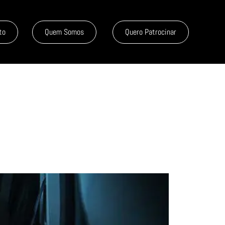
to
Quem Somos
Quero Patrocinar