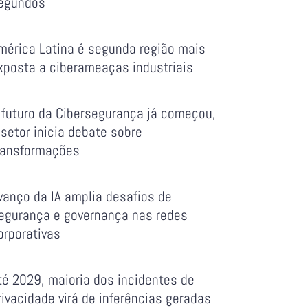
egundos
mérica Latina é segunda região mais
xposta a ciberameaças industriais
 futuro da Cibersegurança já começou,
 setor inicia debate sobre
ransformações
vanço da IA amplia desafios de
egurança e governança nas redes
orporativas
té 2029, maioria dos incidentes de
rivacidade virá de inferências geradas