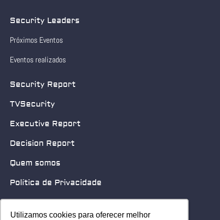
Security Leaders
Próximos Eventos
Eventos realizados
Security Report
TVSecurity
Executive Report
Decision Report
Quem somos
Política de Privacidade
Quero patrocinar
Utilizamos cookies para oferecer melhor
Utilizamos cookies para oferecer melhor