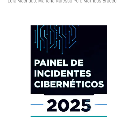
Léia Machado, Mariana Nalesso Pó e Matheus Bracco