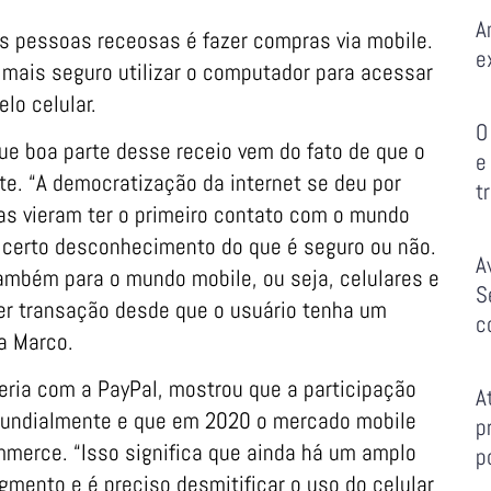
A
s pessoas receosas é fazer compras via mobile.
e
mais seguro utilizar o computador para acessar
lo celular.
O
ue boa parte desse receio vem do fato de que o
e
te. “A democratização da internet se deu por
t
as vieram ter o primeiro contato com o mundo
um certo desconhecimento do que é seguro ou não.
A
ambém para o mundo mobile, ou seja, celulares e
S
uer transação desde que o usuário tenha um
c
ma Marco.
eria com a PayPal, mostrou que a participação
A
undialmente e que em 2020 o mercado mobile
p
mmerce. “Isso significa que ainda há um amplo
p
ento e é preciso desmitificar o uso do celular