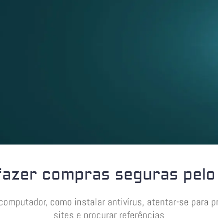
azer compras seguras pelo 
putador, como instalar antivírus, atentar-se para pr
sites e procurar referências