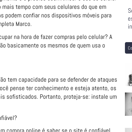
 mais tempo com seus celulares do que em
S
s podem confiar nos dispositivos móveis para
e
mpleta Marco.
i
cupar na hora de fazer compras pelo celular? A
 são basicamente os mesmos de quem usa o
Co
 não tem capacidade para se defender de ataques
você pense ter conhecimento e esteja atento, os
s sofisticados. Portanto, proteja-se: instale um
fiável?
 compra online é saber se o site é confiável.