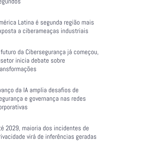
egundos
mérica Latina é segunda região mais
xposta a ciberameaças industriais
 futuro da Cibersegurança já começou,
 setor inicia debate sobre
ransformações
vanço da IA amplia desafios de
egurança e governança nas redes
orporativas
té 2029, maioria dos incidentes de
rivacidade virá de inferências geradas