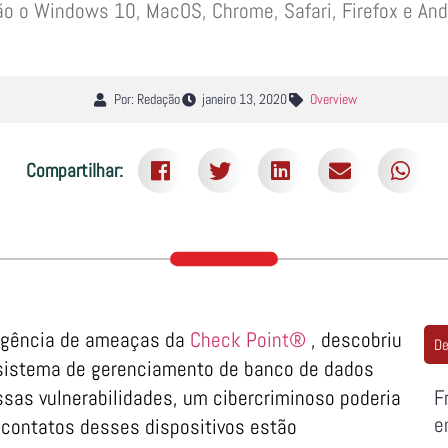
ão o Windows 10, MacOS, Chrome, Safari, Firefox e And
Por: Redação
janeiro 13, 2020
Overview
Compartilhar:
eligência de ameaças da
Check Point®
, descobriu
De
o sistema de gerenciamento de banco de dados
ssas vulnerabilidades, um cibercriminoso poderia
F
e
s contatos desses dispositivos estão