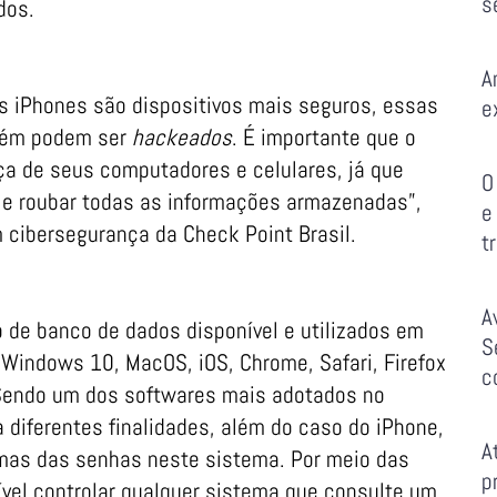
s
dos.
A
s iPhones são dispositivos mais seguros, essas
e
mbém podem ser
hackeados
. É importante que o
ça de seus computadores e celulares, já que
O
e e roubar todas as informações armazenadas”,
e
em cibersegurança da Check Point Brasil.
t
A
 de banco de dados disponível e utilizados em
S
Windows 10, MacOS, iOS, Chrome, Safari, Firefox
c
 Sendo um dos softwares mais adotados no
diferentes finalidades, além do caso do iPhone,
A
as das senhas neste sistema. Por meio das
p
ível controlar qualquer sistema que consulte um