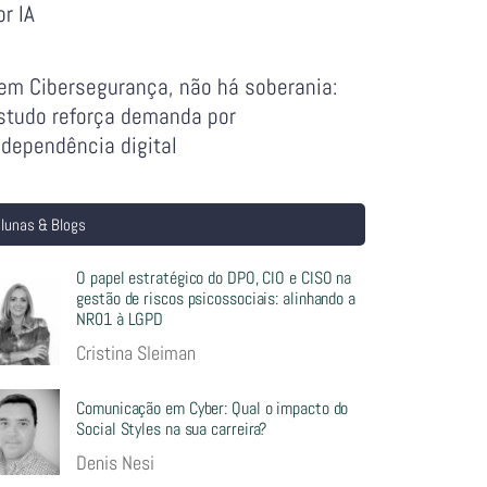
or IA
em Cibersegurança, não há soberania:
studo reforça demanda por
ndependência digital
lunas & Blogs
O papel estratégico do DPO, CIO e CISO na
gestão de riscos psicossociais: alinhando a
NR01 à LGPD
Cristina Sleiman
Comunicação em Cyber: Qual o impacto do
Social Styles na sua carreira?
Denis Nesi