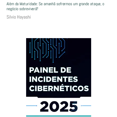
Além da Maturidade: Se amanhã sofrermos um grande ataque, o
negócio sobreviverá?
Silvio Hayashi