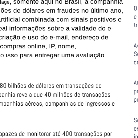
, somente aqui no Brasil, a companhia
lage
O
ões de dólares em fraudes no último ano,
e
rtificial combinada com sinais positivos e
t
al informações sobre a validade do e-
criação e uso do e-mail, endereço de
A
compras online, IP, nome,
S
o isso para entregar uma avaliação
c
A
180 bilhões de dólares em transações de
p
panhia revela que 40 milhões de transações
p
ompanhias aéreas, companhias de ingressos e
S
e
pazes de monitorar até 400 transações por
i