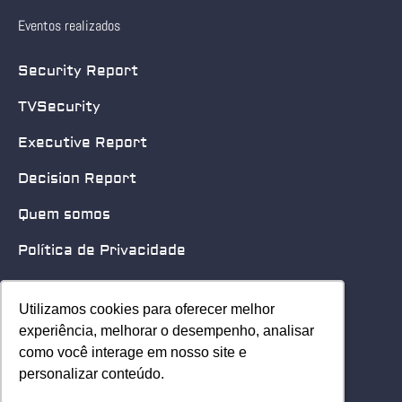
Eventos realizados
Security Report
TVSecurity
Executive Report
Decision Report
Quem somos
Política de Privacidade
Quero patrocinar
Utilizamos cookies para oferecer melhor
Utilizamos cookies para oferecer melhor
Contato
experiência, melhorar o desempenho, analisar
experiência, melhorar o desempenho, analisar
como você interage em nosso site e
como você interage em nosso site e
Home
personalizar conteúdo.
personalizar conteúdo.