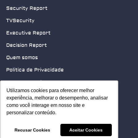
Security Report
TVSecurity
Executive Report
Decision Report
Quem somos
Política de Privacidade
Quero patrocinar
Utilizamos cookies para oferecer melhor
Utilizamos cookies para oferecer melhor
Contato
experiência, melhorar o desempenho, analisar
experiência, melhorar o desempenho, analisar
como você interage em nosso site e
como você interage em nosso site e
Home
personalizar conteúdo.
personalizar conteúdo.
© 2025 Security Leader. Todos os Direitos Reservados.
Recusar Cookies
Recusar Cookies
Aceitar Cookies
Aceitar Cookies