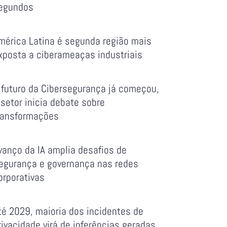
egundos
mérica Latina é segunda região mais
xposta a ciberameaças industriais
 futuro da Cibersegurança já começou,
 setor inicia debate sobre
ransformações
vanço da IA amplia desafios de
egurança e governança nas redes
orporativas
té 2029, maioria dos incidentes de
rivacidade virá de inferências geradas