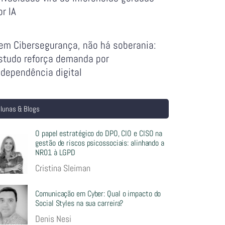
or IA
em Cibersegurança, não há soberania:
studo reforça demanda por
ndependência digital
lunas & Blogs
O papel estratégico do DPO, CIO e CISO na
gestão de riscos psicossociais: alinhando a
NR01 à LGPD
Cristina Sleiman
Comunicação em Cyber: Qual o impacto do
Social Styles na sua carreira?
Denis Nesi