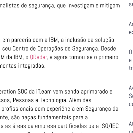
s
nalistas de segurança, que investigam e mitigam
A
e
 em parceria com a IBM, a inclusão da solução
 seu Centro de Operações de Segurança. Desde
O
IEM da IBM, o
QRadar
, e agora tornou-se o primeiro
e
amentas integradas.
t
A
eration SOC da iT.eam vem sendo aprimorado e
S
ssos, Pessoas e Tecnologia. Além das
c
m profissionais com experiência em Segurança da
nte, são peças fundamentais para a
A
as as áreas da empresa certificadas pela ISO/IEC
p