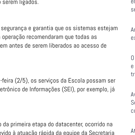
e
o serem ligados.
s
e segurança e garantia que os sistemas estejam
A
la operação recomendaram que todas as
e
m antes de serem liberados ao acesso de
O
e
t
a-feira (2/5), os serviços da Escola possam ser
trônico de Informações (SEI), por exemplo, já
A
S
c
 da primeira etapa do datacenter, ocorrido na
A
devido à atuação rápida da equipe da Secretaria