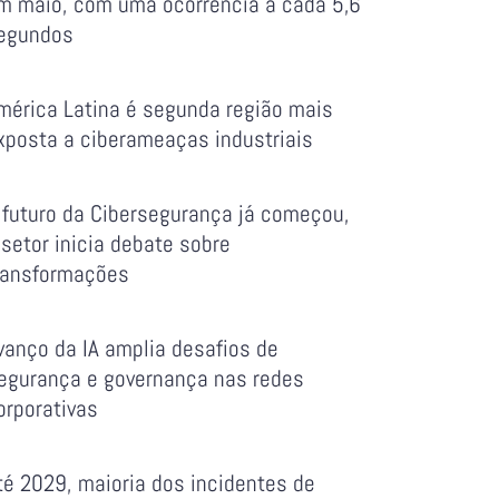
m maio, com uma ocorrência a cada 5,6
egundos
mérica Latina é segunda região mais
xposta a ciberameaças industriais
 futuro da Cibersegurança já começou,
 setor inicia debate sobre
ransformações
vanço da IA amplia desafios de
egurança e governança nas redes
orporativas
té 2029, maioria dos incidentes de