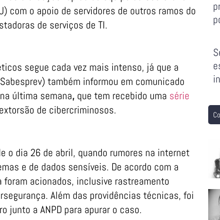
p
U) com o apoio de servidores de outros ramos do
p
tadoras de serviços de TI.
S
e
éticos segue cada vez mais intenso, já que a
i
 (Sabesprev) também informou em comunicado
na última semana
,
que tem recebido uma
série
extorsão de cibercriminosos.
Co
e o dia 26 de abril, quando rumores na internet
emas e de dados sensíveis. De acordo com a
a foram acionados, inclusive rastreamento
ersegurança. Além das providências técnicas, foi
ro junto a ANPD para apurar o caso.