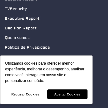
TVSecurity
Executive Report
Decision Report
Quem somos
Política de Privacidade
Quero patrocinar
Utilizamos cookies para oferecer melhor
Utilizamos cookies para oferecer melhor
Contato
experiência, melhorar o desempenho, analisar
experiência, melhorar o desempenho, analisar
como você interage em nosso site e
como você interage em nosso site e
Home
personalizar conteúdo.
personalizar conteúdo.
© 2025 Security Leader. Todos os Direitos Reservados.
Recusar Cookies
Recusar Cookies
Aceitar Cookies
Aceitar Cookies