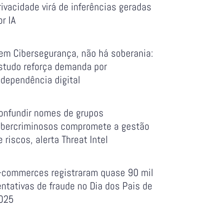
rivacidade virá de inferências geradas
or IA
em Cibersegurança, não há soberania:
studo reforça demanda por
ndependência digital
onfundir nomes de grupos
ibercriminosos compromete a gestão
e riscos, alerta Threat Intel
-commerces registraram quase 90 mil
entativas de fraude no Dia dos Pais de
025