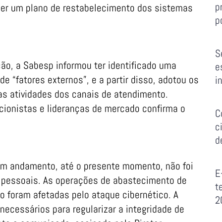
p
cer um plano de restabelecimento dos sistemas
p
S
ção, a Sabesp informou ter identificado uma
e
 de “fatores externos”, e a partir disso, adotou os
i
as atividades dos canais de atendimento.
cionistas e lideranças de mercado confirma o
C
c
d
em andamento, até o presente momento, não foi
E
 pessoais. As operações de abastecimento de
t
o foram afetadas pelo ataque cibernético. A
2
ecessários para regularizar a integridade de