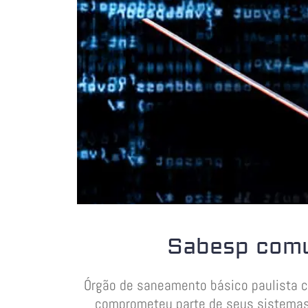
Sabesp comu
Órgão de saneamento básico paulista c
comprometeu parte de seus sistemas 