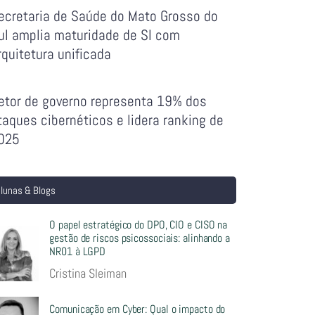
ecretaria de Saúde do Mato Grosso do
ul amplia maturidade de SI com
rquitetura unificada
etor de governo representa 19% dos
taques cibernéticos e lidera ranking de
025
lunas & Blogs
O papel estratégico do DPO, CIO e CISO na
gestão de riscos psicossociais: alinhando a
NR01 à LGPD
Cristina Sleiman
Comunicação em Cyber: Qual o impacto do