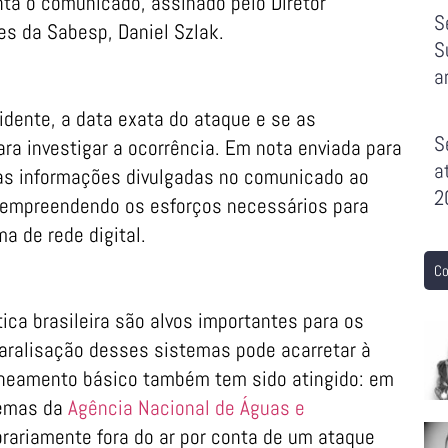
nta o comunicado, assinado pelo Diretor
S
es da Sabesp, Daniel Szlak.
S
a
idente, a data exata do ataque e se as
S
ara investigar a ocorrência. Em nota enviada para
a
 as informações divulgadas no comunicado ao
2
 empreendendo os esforços necessários para
ma de rede digital.
Co
tica brasileira são alvos importantes para os
paralisação desses sistemas pode acarretar à
aneamento básico também tem sido atingido: em
temas da
Agência Nacional de Águas e
rariamente fora do ar por conta de um ataque