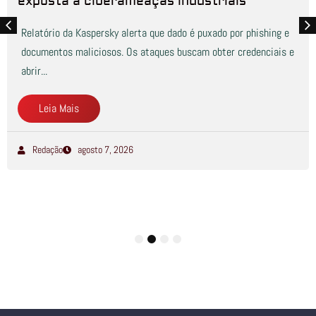
exposta a ciberameaças industriais
Relatório da Kaspersky alerta que dado é puxado por phishing e
documentos maliciosos. Os ataques buscam obter credenciais e
abrir...
Leia Mais
Redação
agosto 7, 2026
1
2
3
4