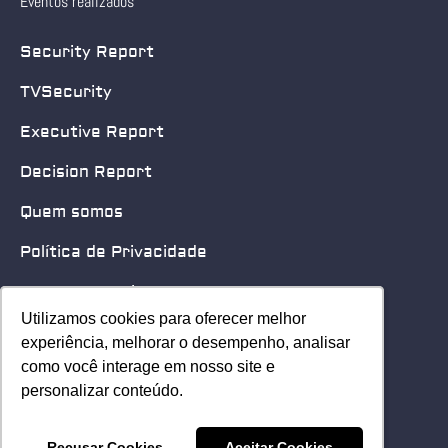
Eventos realizados
Security Report
TVSecurity
Executive Report
Decision Report
Quem somos
Política de Privacidade
Quero patrocinar
Utilizamos cookies para oferecer melhor
Utilizamos cookies para oferecer melhor
Contato
experiência, melhorar o desempenho, analisar
experiência, melhorar o desempenho, analisar
como você interage em nosso site e
como você interage em nosso site e
Home
personalizar conteúdo.
personalizar conteúdo.
© 2025 Security Leader. Todos os Direitos Reservados.
Recusar Cookies
Recusar Cookies
Aceitar Cookies
Aceitar Cookies