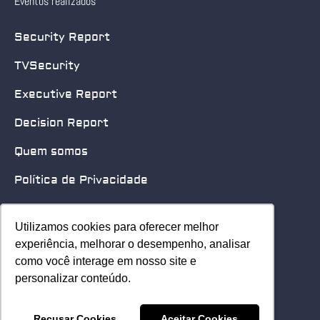
Eventos realizados
Security Report
TVSecurity
Executive Report
Decision Report
Quem somos
Política de Privacidade
Quero patrocinar
Utilizamos cookies para oferecer melhor
Utilizamos cookies para oferecer melhor
Contato
experiência, melhorar o desempenho, analisar
experiência, melhorar o desempenho, analisar
como você interage em nosso site e
como você interage em nosso site e
Home
personalizar conteúdo.
personalizar conteúdo.
© 2025 Security Leader. Todos os Direitos Reservados.
Recusar Cookies
Recusar Cookies
Aceitar Cookies
Aceitar Cookies