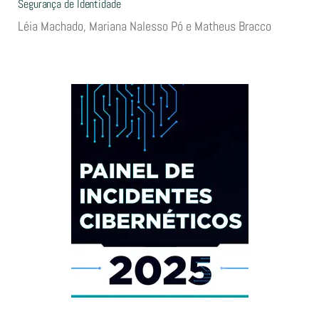
Segurança de Identidade
Léia Machado, Mariana Nalesso Pó e Matheus Bracco