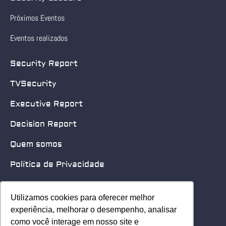
Próximos Eventos
Eventos realizados
Security Report
TVSecurity
Executive Report
Decision Report
Quem somos
Política de Privacidade
Quero patrocinar
Utilizamos cookies para oferecer melhor
Utilizamos cookies para oferecer melhor
Contato
experiência, melhorar o desempenho, analisar
experiência, melhorar o desempenho, analisar
como você interage em nosso site e
como você interage em nosso site e
Home