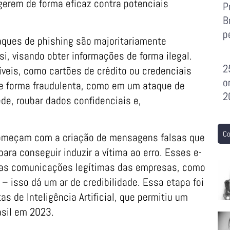
gerem de forma eficaz contra potenciais
P
B
p
aques de phishing são majoritariamente
i, visando obter informações de forma ilegal.
2
veis, como cartões de crédito ou credenciais
o
de forma fraudulenta, como em um ataque de
2
de, roubar dados confidenciais e,
Co
omeçam com a criação de mensagens falsas que
ara conseguir induzir a vítima ao erro. Esses e-
 as comunicações legítimas das empresas, como
 – isso dá um ar de credibilidade. Essa etapa foi
s de Inteligência Artificial, que permitiu um
sil em 2023.