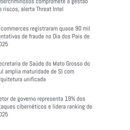
ibercriminosos compromete a gestão
e riscos, alerta Threat Intel
-commerces registraram quase 90 mil
entativas de fraude no Dia dos Pais de
025
ecretaria de Saúde do Mato Grosso do
ul amplia maturidade de SI com
rquitetura unificada
etor de governo representa 19% dos
taques cibernéticos e lidera ranking de
025