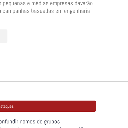
as pequenas e médias empresas deverão
em a campanhas baseadas em engenharia
staques
onfundir nomes de grupos