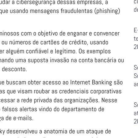
c
udar a cibersegurança dessas empresas, a
d
aque usando mensagens fraudulentas (phishing)
E
minosos com o objetivo de enganar e convencer
t
 ou números de cartões de crédito, usando
2
r alguém confiável e legítimo. Os exemplos
ando uma suposta invasão na conta bancária ou
S
 desconto.
S
ue buscam obter acesso ao Internet Banking são
a
s que visam roubar as credenciais corporativas
essar a rede privada das organizações. Nesse
S
falsos alertas vindo do departamento de
a
a de e-mails.
2
ky desenvolveu a anatomia de um ataque de