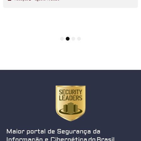
1
2
3
4
Maior portal de Segurança da
Informação e Cibernética do Brasil