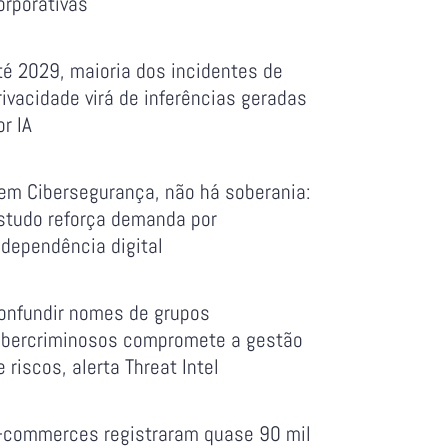
orporativas
té 2029, maioria dos incidentes de
rivacidade virá de inferências geradas
or IA
em Cibersegurança, não há soberania:
studo reforça demanda por
ndependência digital
onfundir nomes de grupos
ibercriminosos compromete a gestão
e riscos, alerta Threat Intel
-commerces registraram quase 90 mil