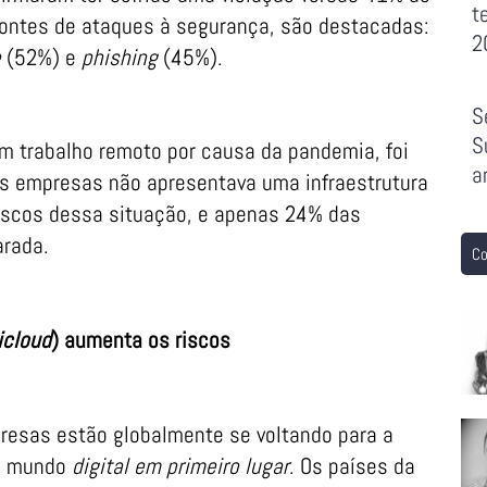
t
s fontes de ataques à segurança, são destacadas:
2
e
(52%) e
phishing
(45%).
S
S
m trabalho remoto por causa da pandemia, foi
a
s empresas não apresentava uma infraestrutura
riscos dessa situação, e apenas 24% das
arada.
Co
icloud
) aumenta os riscos
esas estão globalmente se voltando para a
te mundo
digital em primeiro lugar
. Os países da