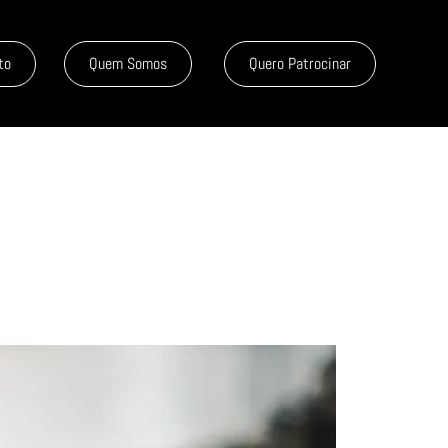
to
Quem Somos
Quero Patrocinar