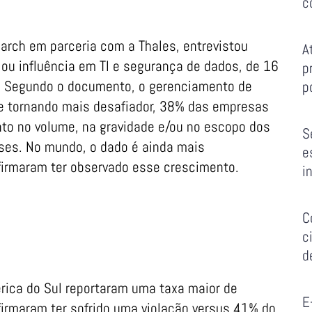
c
earch em parceria com a Thales, entrevistou
A
ou influência em TI e segurança de dados, de 16
p
. Segundo o documento, o gerenciamento de
p
se tornando mais desafiador, 38% das empresas
o no volume, na gravidade e/ou no escopo dos
S
ses. No mundo, o dado é ainda mais
e
irmaram ter observado esse crescimento.
i
C
c
d
ica do Sul reportaram uma taxa maior de
E
irmaram ter sofrido uma violação versus 41% do