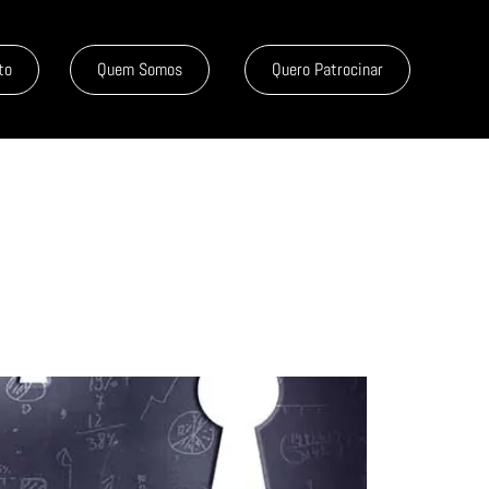
to
Quem Somos
Quero Patrocinar