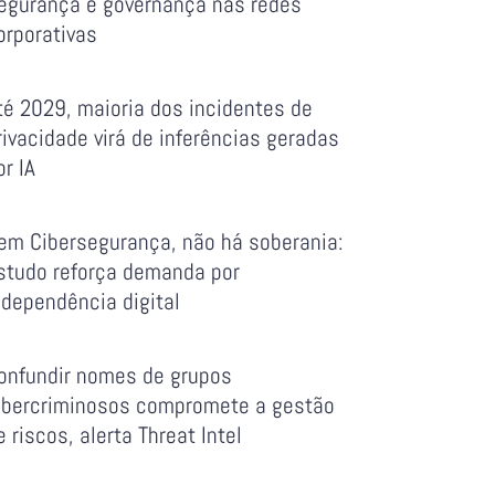
egurança e governança nas redes
orporativas
té 2029, maioria dos incidentes de
rivacidade virá de inferências geradas
or IA
em Cibersegurança, não há soberania:
studo reforça demanda por
ndependência digital
onfundir nomes de grupos
ibercriminosos compromete a gestão
e riscos, alerta Threat Intel