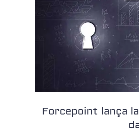
Forcepoint lança l
da