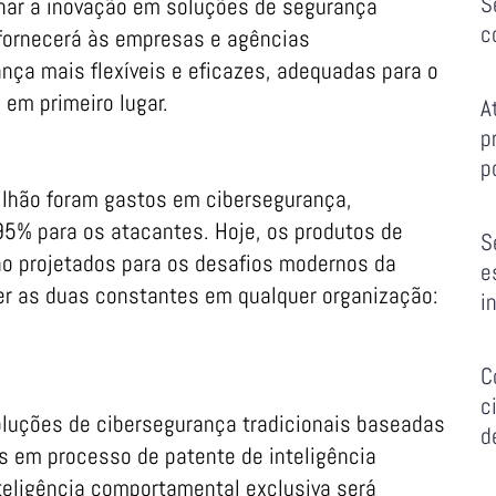
S
onar a inovação em soluções de segurança
c
 fornecerá às empresas e agências
ça mais flexíveis e eficazes, adequadas para o
em primeiro lugar.
A
p
p
ilhão foram gastos em cibersegurança,
5% para os atacantes. Hoje, os produtos de
S
o projetados para os desafios modernos da
e
r as duas constantes em qualquer organização:
i
C
c
soluções de cibersegurança tradicionais baseadas
d
s em processo de patente de inteligência
eligência comportamental exclusiva será