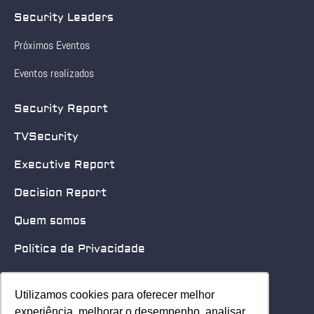
Security Leaders
Próximos Eventos
Eventos realizados
Security Report
TVSecurity
Executive Report
Decision Report
Quem somos
Política de Privacidade
Quero patrocinar
Utilizamos cookies para oferecer melhor
Utilizamos cookies para oferecer melhor
Contato
experiência, melhorar o desempenho, analisar
experiência, melhorar o desempenho, analisar