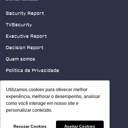
Security Report
TVSecurity
Executive Report
Decision Report
Quem somos
Política de Privacidade
Quero patrocinar
Utilizamos cookies para oferecer melhor
Utilizamos cookies para oferecer melhor
Contato
experiência, melhorar o desempenho, analisar
experiência, melhorar o desempenho, analisar
como você interage em nosso site e
como você interage em nosso site e
Home
personalizar conteúdo.
personalizar conteúdo.
© 2025 Security Leader. Todos os Direitos Reservados.
Recusar Cookies
Recusar Cookies
Aceitar Cookies
Aceitar Cookies