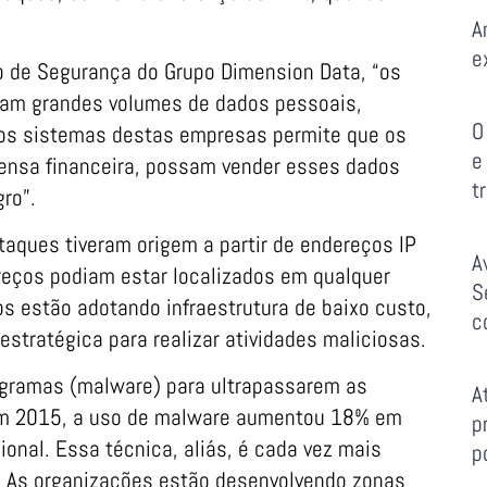
A
e
o de Segurança do Grupo Dimension Data, “os
sam grandes volumes de dados pessoais,
O
 aos sistemas destas empresas permite que os
e
ensa financeira, possam vender esses dados
t
ro”.
ques tiveram origem a partir de endereços IP
A
reços podiam estar localizados em qualquer
S
os estão adotando infraestrutura de baixo custo,
c
stratégica para realizar atividades maliciosas.
ogramas (malware) para ultrapassarem as
A
 Em 2015, a uso de malware aumentou 18% em
p
onal. Essa técnica, aliás, é cada vez mais
p
ar. As organizações estão desenvolvendo zonas