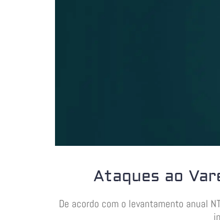
Ataques ao Var
De acordo com o levantamento anual NTT
i