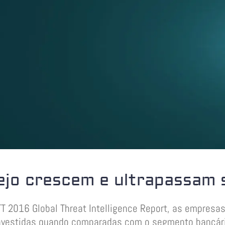
ejo crescem e ultrapassam s
 2016 Global Threat Intelligence Report, as empresas v
nvestidas quando comparadas com o segmento bancár