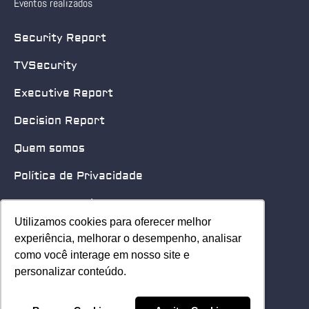
Eventos realizados
Security Report
TVSecurity
Executive Report
Decision Report
Quem somos
Política de Privacidade
Quero patrocinar
Utilizamos cookies para oferecer melhor
Utilizamos cookies para oferecer melhor
Contato
experiência, melhorar o desempenho, analisar
experiência, melhorar o desempenho, analisar
como você interage em nosso site e
como você interage em nosso site e
Home
personalizar conteúdo.
personalizar conteúdo.
© 2025 Security Leader. Todos os Direitos Reservados.