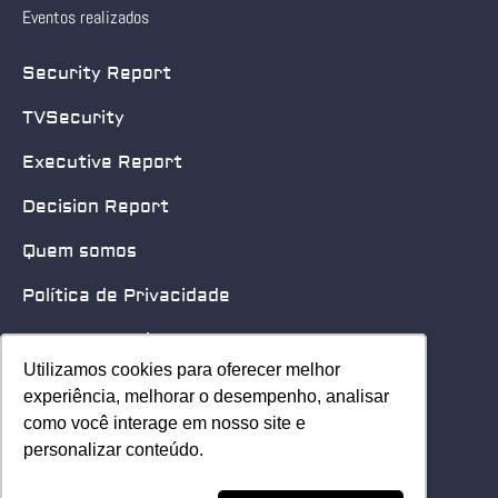
Eventos realizados
Security Report
TVSecurity
Executive Report
Decision Report
Quem somos
Política de Privacidade
Quero patrocinar
Utilizamos cookies para oferecer melhor
Utilizamos cookies para oferecer melhor
Contato
experiência, melhorar o desempenho, analisar
experiência, melhorar o desempenho, analisar
como você interage em nosso site e
como você interage em nosso site e
Home
personalizar conteúdo.
personalizar conteúdo.