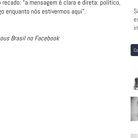
 recado: “a mensagem é clara e direta: político,
S
go enquanto nós estivermos aqui”.
e
i
ous Brasil no Facebook
Co