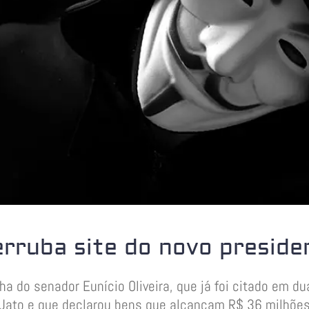
rruba site do novo preside
lha do senador Eunício Oliveira, que já foi citado em 
Jato e que declarou bens que alcançam R$ 36 milhõe