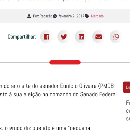
Por: Redação
fevereiro 2, 2017
Mercado
Compartilhar:
m do ar o site do senador Eunício Oliveira (PMDB-
De
esto à sua eleição no comando do Senado Federal
F
e
s
, o grupo diz que ato é uma “pequena