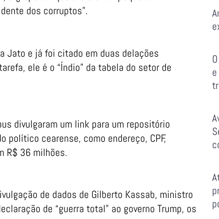
dente dos corruptos”.
A
e
a Jato e já foi citado em duas delações
O
refa, ele é o “Índio” da tabela do setor de
e
t
A
s divulgaram um link para um repositório
S
o político cearense, como endereço, CPF,
c
m R$ 36 milhões.
A
p
vulgação de dados de Gilberto Kassab, ministro
p
declaração de “guerra total” ao governo Trump, os